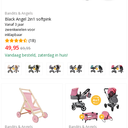
Bandits & Angels
Black Angel 2in1 softpink
Vanaf 3 jaar
zwenkwielen voor
inklapbaar
(18)
49,95
69,95
Vandaag besteld, zaterdag in huis!
Bandits & Angels
Bandits & Angels