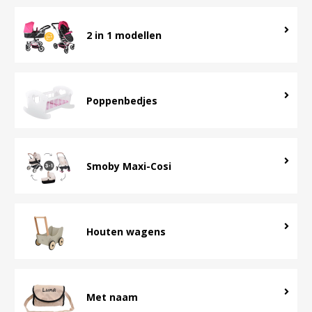
2 in 1 modellen
Poppenbedjes
Smoby Maxi-Cosi
Houten wagens
Met naam