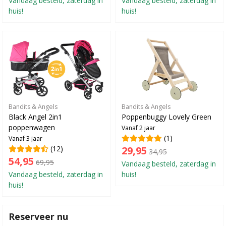
huis!
huis!
Bandits & Angels
Bandits & Angels
Black Angel 2in1
Poppenbuggy Lovely Green
poppenwagen
Vanaf 2 jaar
(1)
Vanaf 3 jaar
(12)
29,95
34,95
54,95
69,95
Vandaag besteld, zaterdag in
Vandaag besteld, zaterdag in
huis!
huis!
Reserveer nu