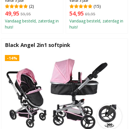
Vanaf 3 jaar
Vanaf 3 jaar
(2)
(15)
49,95
54,95
59,95
69,95
Vandaag besteld, zaterdag in
Vandaag besteld, zaterdag in
huis!
huis!
Black Angel 2in1 softpink
-14%