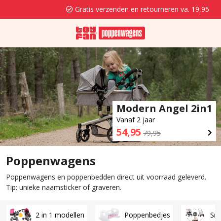
Gratis verzenden en retourneren va. 19,95
Modern Angel 2in1
Vanaf 2 jaar
54,95
79,95
Poppenwagens
Poppenwagens en poppenbedden direct uit voorraad geleverd.
Tip: unieke naamsticker of graveren.
2 in 1 modellen
Poppenbedjes
Sm