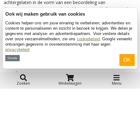
achtergelaten in de vorm van een beoordeling van
de
poppenwagen
die zij eerder hebben aangeschaft. Zo worden
Ook wij maken gebruik van cookies
de voordelen meteen nog meer duidelijk.
Cookies helpen ons om jouw ervaring te verbeteren, advertenties en
Service en garantie
content te personaliseren en inzicht in bezoek te krijgen. We delen je
gegevens met analyse- en advertentiepartners. Voor verdere details
Als u nu bij ons een poppenwagen bestelt, dan bent u verzekerd
over onze verzamelmethoden, zie ons
cookiebeleid
. Google verwerkt
van een aantrekkelijke prijs en van een snelle levering. Er wordt
ontvangen gegevens in overeenstemming met haar eigen
volledige garantie geboden en er kan onder meer betaald worden
privacybeleid
met een creditcard of via Bancontact/Mister Cash. Verder wordt
Details
OK
de poppenwagen geleverd met een dertig dagen zichttermijn.
Smoby
De modellen van het Spaanse merk Smoby zijn door de vele
Zoeken
Winkelwagen
Menu
mogelijkheden de afgelopen jaren enorm gestegen in
populariteit. Zo is het model
Quinny
van de gelijknamige
wandelwagen een van de verkooptoppers geworden.
Klantenservice