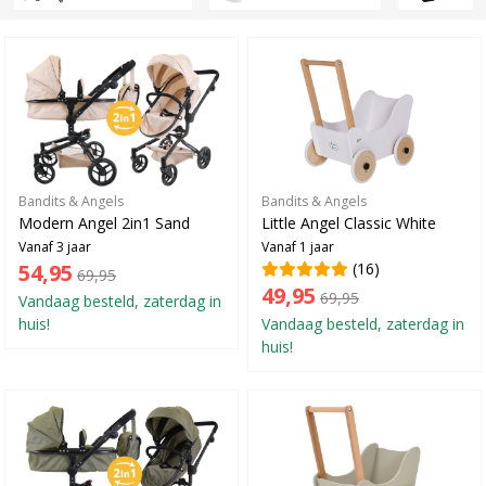
Bandits & Angels
Bandits & Angels
Modern Angel 2in1 Sand
Little Angel Classic White
Vanaf 3 jaar
Vanaf 1 jaar
54,95
(16)
69,95
49,95
69,95
Vandaag besteld, zaterdag in
huis!
Vandaag besteld, zaterdag in
huis!