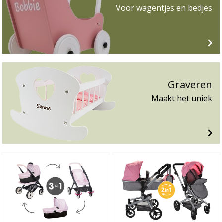
Voor wagentjes en bedjes
Graveren
Maakt het uniek