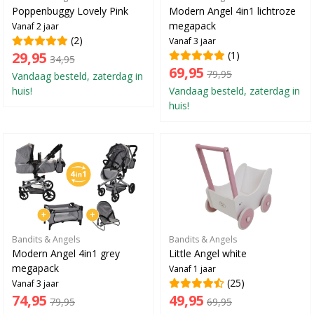
Poppenbuggy Lovely Pink
Modern Angel 4in1 lichtroze
megapack
Vanaf 2 jaar
(2)
Vanaf 3 jaar
29,95
(1)
34,95
69,95
79,95
Vandaag besteld, zaterdag in
huis!
Vandaag besteld, zaterdag in
huis!
Bandits & Angels
Bandits & Angels
Modern Angel 4in1 grey
Little Angel white
megapack
Vanaf 1 jaar
(25)
Vanaf 3 jaar
74,95
49,95
79,95
69,95