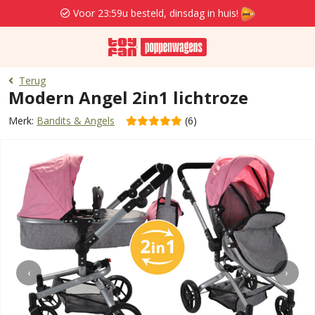
Voor 23:59u besteld, dinsdag in huis!
Terug
Modern Angel 2in1 lichtroze
Merk:
Bandits & Angels
(6)
‹
›