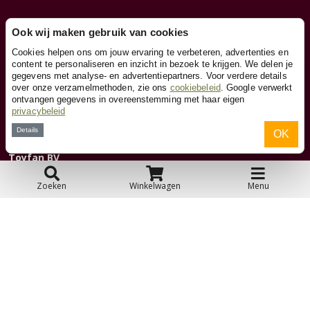
Ook wij maken gebruik van cookies
Klantenservice
Cookies helpen ons om jouw ervaring te verbeteren, advertenties en
content te personaliseren en inzicht in bezoek te krijgen. We delen je
gegevens met analyse- en advertentiepartners. Voor verdere details
Contact
over onze verzamelmethoden, zie ons
cookiebeleid
. Google verwerkt
ontvangen gegevens in overeenstemming met haar eigen
privacybeleid
Over ons
Details
OK
Toyfan BV
Poppenwagen.be
Waterwinweg 9
Zoeken
Winkelwagen
Menu
7572 PD Oldenzaal
Tel. 0031-541-228000
Facebook
Instagram
© 2026 Toyfan BV
Algemene voorwaarden
Disclaimer
Privacy
Cookies