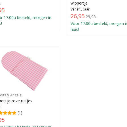
wippertje
.
95
Vanaf 3 jaar
26,95
29,95
r 17:00u besteld, morgen in
s!
Voor 17:00u besteld, morgen i
huis!
dits & Angels
entje roze ruitjes
.
(1)
95