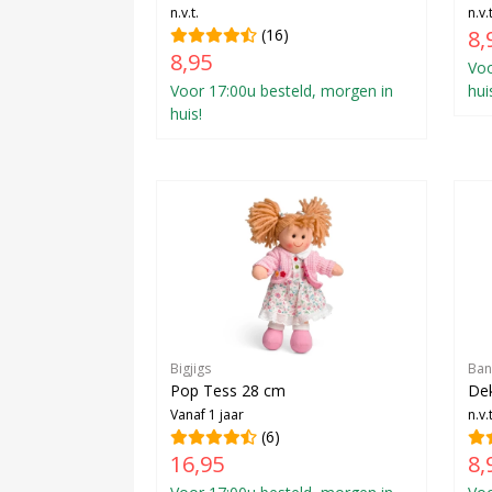
n.v.t.
n.v.t
(16)
8,
8,95
Voo
Voor 17:00u besteld, morgen in
hui
huis!
Bigjigs
Ban
Pop Tess 28 cm
Dek
Vanaf 1 jaar
n.v.t
(6)
16,95
8,