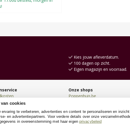
r 17:00u besteld, morgen in
s!
Kies jouw afleverdatum.
100 dagen op zicht.
Eigen magazijn en voorraad.
nservice
Onze shops
dkosten
Poppenhuis.be
en
Kinderkeukens.be
 van cookies
en
Loopfiets.be
rvaring te verbeteren, advertenties en content te personaliseren en inzicht
n
Loopauto.be
se- en advertentiepartners. Voor verdere details over onze verzamelmethod
neren
SpeeltentXL.be
 gegevens in overeenstemming met haar eigen
privacybeleid
e
Kinderkoffer.be