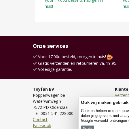
Voor 17:00u besteld, morgen in
Voo
huis!
hui
Onze services
Voor 17:00u besteld, morgen in huis!
Gratis verzenden en retourneren va. 19,95
Volledige garantie.
Toyfan BV
Klante
Poppenwagen.be
Verzen
Waterwinweg 9
Bezorg
Ook wij maken gebruik
7572 PD Oldenzaal
Bestell
Cookies helpen ons om jouw e
Tel. 0031-541-228000
Betale
delen je gegevens met analy
Contact
Retour
Google verwerkt ontvangen
Facebook
Garanti
Details