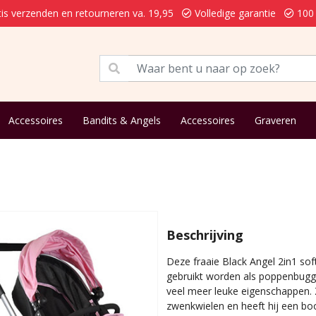
is verzenden en retourneren va. 19,95
Volledige garantie
100 
Accessoires
Bandits & Angels
Accessoires
Graveren
Beschrijving
Deze fraaie Black Angel 2in1 so
gebruikt worden als poppenbuggy
veel meer leuke eigenschappen. 
zwenkwielen en heeft hij een bo