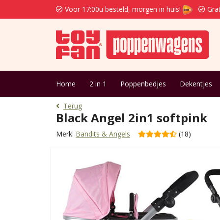
Voor 17:00u besteld, morgen in huis!
Grat
Home
2 in 1
Poppenbedjes
Dekentjes
Terug
Black Angel 2in1 softpink
Merk:
Bandits & Angels
(18)