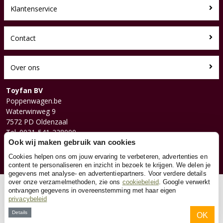
Klantenservice
Contact
Over ons
Toyfan BV
Poppenwagen.be
Waterwinweg 9
7572 PD Oldenzaal
Tel. 0031-541-228000
Facebook
Ook wij maken gebruik van cookies
Instagram
Cookies helpen ons om jouw ervaring te verbeteren, advertenties en
content te personaliseren en inzicht in bezoek te krijgen. We delen je
gegevens met analyse- en advertentiepartners. Voor verdere details
over onze verzamelmethoden, zie ons
cookiebeleid
. Google verwerkt
© 2026 Toyfan BV
ontvangen gegevens in overeenstemming met haar eigen
privacybeleid
Algemene voorwaarden
Disclaimer
Privacy
Cookies
Details
OK