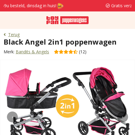
Gratis verzenden en retourneren va. 19,95
Terug
Black Angel 2in1 poppenwagen
Merk:
Bandits & Angels
(12)
‹
›