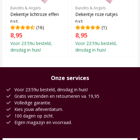
Bandits & Angels
Bandits & Angels
Dekentje lichtroze effen
Dekentje roze ruitjes
n.v.t.
n.v.t.
(16)
(1)
8,95
8,95
Voor 23:59u besteld,
Voor 23:59u besteld,
dinsdag in huis!
dinsdag in huis!
Onze services
Voor 23:59u besteld, dinsdag in huis!
Gratis verzenden en retourneren va. 19,95
Volledige garantie.
Kies jouw afleverdatum.
100 dagen op zicht.
Eigen magazijn en voorraad.