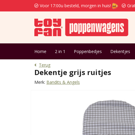
Voor 17:00u besteld, morgen in huis!
Grat
Home
2 in 1
Poppenbedjes
Dekentjes
Terug
Dekentje grijs ruitjes
Merk:
Bandits & Angels