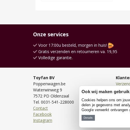
Onze services
Voor 17:00u besteld, morgen in huis!
Gratis verzenden en retourneren va. 19,95
Volledige garantie.
Toyfan BV
Klante
Poppenwagen.be
Verzen
Waterwinweg 9
Bezorg
Ook wij maken gebruik
7572 PD Oldenzaal
Bestell
Cookies helpen ons om jouw e
Tel. 0031-541-228000
Betale
delen je gegevens met analy
Contact
Retour
Google verwerkt ontvangen
Facebook
Garanti
Details
Instagram