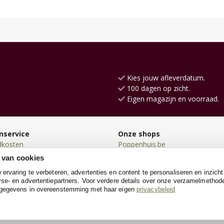
Kies jouw afleverdatum.
100 dagen op zicht.
Eigen magazijn en voorraad.
nservice
Onze shops
dkosten
Poppenhuis.be
en
Kinderkeukens.be
 van cookies
en
Loopfiets.be
rvaring te verbeteren, advertenties en content te personaliseren en inzicht
n
Loopauto.be
se- en advertentiepartners. Voor verdere details over onze verzamelmethod
neren
SpeeltentXL.be
 gegevens in overeenstemming met haar eigen
privacybeleid
e
Kinderkoffer.be
Schommelpaard.be