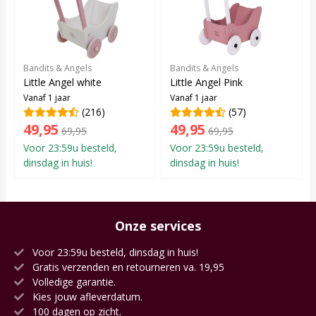
Bandits & Angels
Bandits & Angels
Little Angel white
Little Angel Pink
Vanaf 1 jaar
Vanaf 1 jaar
(216)
(57)
49,95
49,95
69,95
69,95
Voor 23:59u besteld,
Voor 23:59u besteld,
dinsdag in huis!
dinsdag in huis!
Onze services
Voor 23:59u besteld, dinsdag in huis!
Gratis verzenden en retourneren va. 19,95
Volledige garantie.
Kies jouw afleverdatum.
100 dagen op zicht.