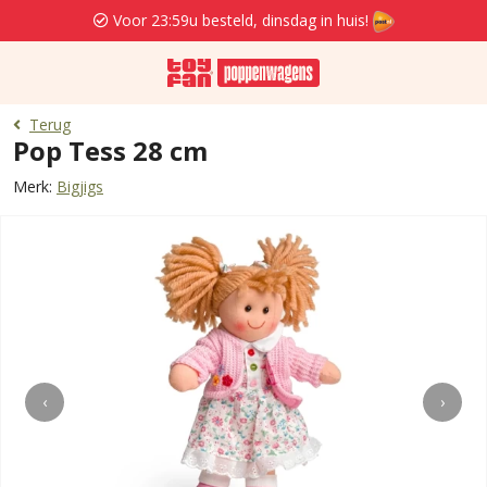
Voor 23:59u besteld, dinsdag in huis!
Terug
Pop Tess 28 cm
Merk:
Bigjigs
‹
›