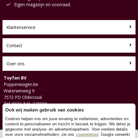
Eigen magazijn en voorraad.
Klantenservice
Contact
Over ons
Toyfan BV
Poppenwagen.be
Waterwinweg 9
7572 PD Oldenzaal
Tel. 0031-541-228000
Facebook
Ook wij maken gebruik van cookies
Instagram
Cookies helpen ons om jouw ervaring te verbeteren, advertenties en
content te personaliseren en inzicht in bezoek te krijgen. We delen je
gegevens met analyse- en advertentiepartners. Voor verdere details
over onze verzamelmethoden, zie ons
cookiebeleid
. Google verwerkt