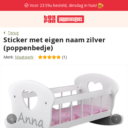
Voor 23:59u besteld, dinsdag in huis!
Terug
Sticker met eigen naam zilver
(poppenbedje)
Merk:
Maatwerk
(1)
‹
›