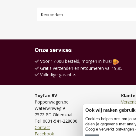
Kenmerken
Onze services
Voor 17:00u besteld, morgen in huis!
Gratis verzenden en retourneren va. 19,95
Volledige garantie.
Toyfan BV
Klante
Poppenwagen.be
Verzen
Waterwinweg 9
Bezorg
Ook wij maken gebruik
7572 PD Oldenzaal
Bestell
Cookies helpen ons om jouw e
Tel. 0031-541-228000
Betale
delen je gegevens met analy
Contact
Retour
Google verwerkt ontvangen
Facebook
Garanti