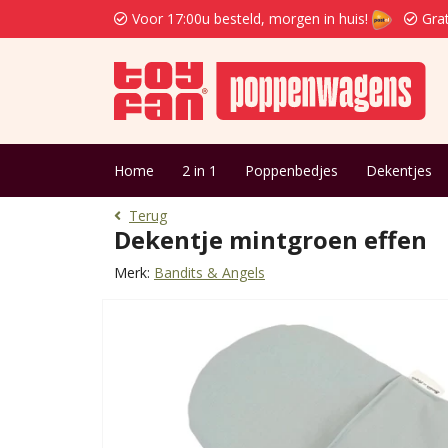
Voor 17:00u besteld, morgen in huis!
Grat
Home
2 in 1
Poppenbedjes
Dekentjes
Terug
Dekentje mintgroen effen
Merk:
Bandits & Angels