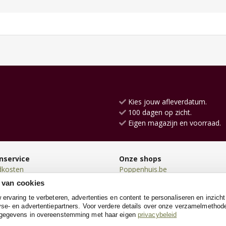
Kies jouw afleverdatum.
100 dagen op zicht.
Eigen magazijn en voorraad.
nservice
Onze shops
dkosten
Poppenhuis.be
en
Kinderkeukens.be
 van cookies
en
Loopfiets.be
rvaring te verbeteren, advertenties en content te personaliseren en inzicht
n
Loopauto.be
se- en advertentiepartners. Voor verdere details over onze verzamelmethod
neren
SpeeltentXL.be
 gegevens in overeenstemming met haar eigen
privacybeleid
e
Kinderkoffer.be