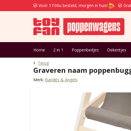
Voor 17:00u besteld, morgen in huis!
Grat
Home
2 in 1
Poppenbedjes
Dekentjes
Terug
Graveren naam poppenbugg
Merk:
Bandits & Angels