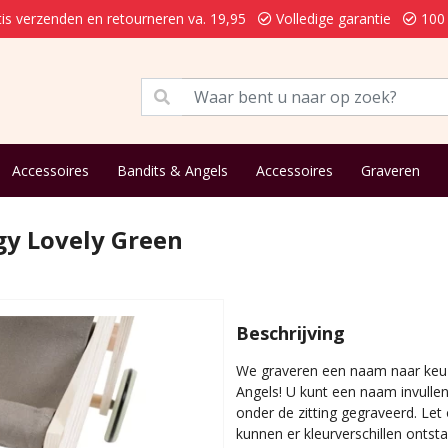
is verzenden en retourneren va. 19,95
Volledige garantie
100 
Accessoires
Bandits & Angels
Accessoires
Graveren
y Lovely Green
Beschrijving
We graveren een naam naar keuz
Angels! U kunt een naam invulle
onder de zitting gegraveerd. Let
kunnen er kleurverschillen ontsta