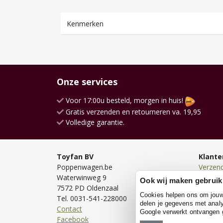
Kenmerken
Onze services
Voor 17:00u besteld, morgen in huis!
Gratis verzenden en retourneren va. 19,95
Volledige garantie.
Toyfan BV
Klante
Poppenwagen.be
Verzen
Waterwinweg 9
Bezorg
Ook wij maken gebruik
7572 PD Oldenzaal
Bestell
Cookies helpen ons om jouw e
Tel. 0031-541-228000
Betale
delen je gegevens met analy
Contact
Retour
Google verwerkt ontvangen
Facebook
Garanti