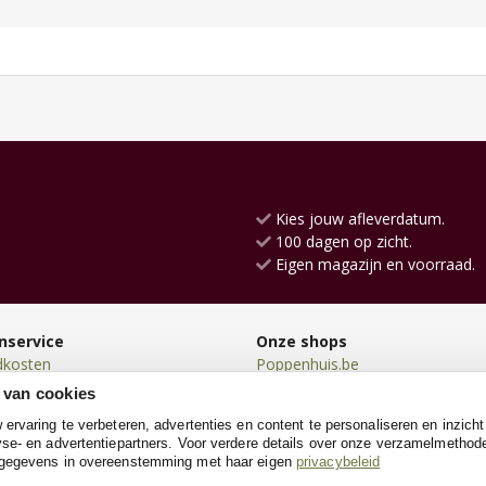
Kies jouw afleverdatum.
100 dagen op zicht.
Eigen magazijn en voorraad.
nservice
Onze shops
dkosten
Poppenhuis.be
en
Kinderkeukens.be
 van cookies
en
Loopfiets.be
rvaring te verbeteren, advertenties en content te personaliseren en inzicht
n
Loopauto.be
se- en advertentiepartners. Voor verdere details over onze verzamelmethod
neren
SpeeltentXL.be
 gegevens in overeenstemming met haar eigen
privacybeleid
e
Kinderkoffer.be